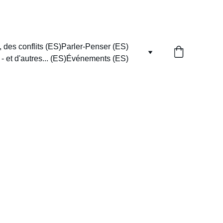
 des conflits (ES)
Parler-Penser (ES)
 et d'autres... (ES)
Événements (ES)