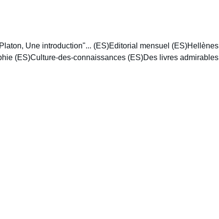
Platon, Une introduction"... (ES)
Editorial mensuel (ES)
Hellènes,
phie (ES)
Culture-des-connaissances (ES)
Des livres admirables -
5/8/2024
3 min leer