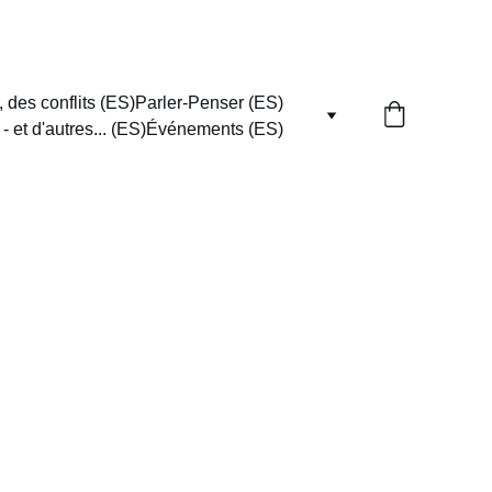
 des conflits (ES)
Parler-Penser (ES)
 et d'autres... (ES)
Événements (ES)