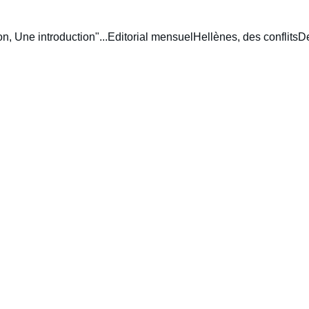
n, Une introduction"...
Editorial mensuel
Hellènes, des conflits
De
12/28/2025
3 min temps de lecture