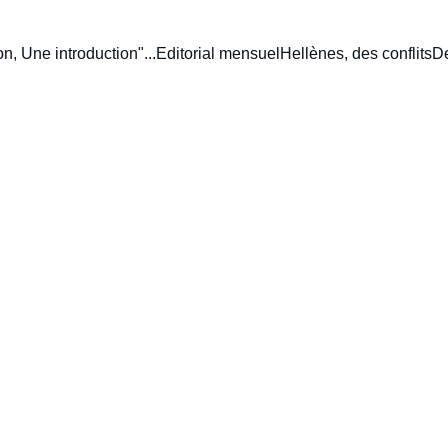
n, Une introduction"...
Editorial mensuel
Hellènes, des conflits
De
3/11/2026
4 min temps de lecture